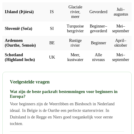
Glaciale
Juli–
IJsland (Þjórsá)
IS
rivier,
Gevorderd
augustus
meer
Turquoise
Beginner–
Mei–
Slovenië (Soča)
SI
bergrivier
gevorderd
september
Ardennen
Rustige
April–
BE
Beginner
(Ourthe, Semois)
rivier
oktober
Schotland
Meer,
Alle
Mei–
UK
(Highland lochs)
kustwater
niveaus
september
Veelgestelde vragen
Wat zijn de beste packraft bestemmingen voor beginners in
Europa?
Voor beginners zijn de Weerribben en Biesbosch in Nederland
ideaal. In Belgie is de Ourthe een perfecte startersrivier. In
Duitsland is de Regge en Niers goed toegankelijk voor eerste
tochten.