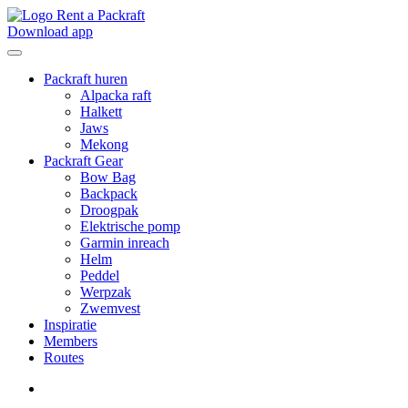
Download app
Packraft huren
Alpacka raft
Halkett
Jaws
Mekong
Packraft Gear
Bow Bag
Backpack
Droogpak
Elektrische pomp
Garmin inreach
Helm
Peddel
Werpzak
Zwemvest
Inspiratie
Members
Routes