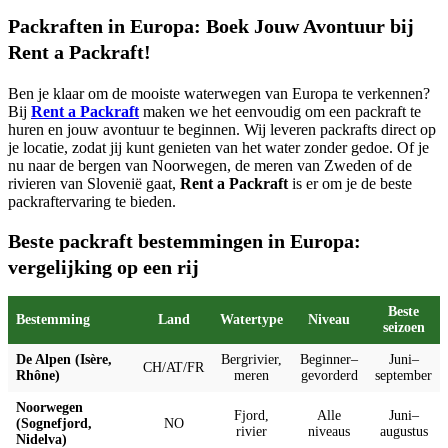
Packraften in Europa: Boek Jouw Avontuur bij
Rent a Packraft!
Ben je klaar om de mooiste waterwegen van Europa te verkennen?
Bij
Rent a Packraft
maken we het eenvoudig om een packraft te
huren en jouw avontuur te beginnen. Wij leveren packrafts direct op
je locatie, zodat jij kunt genieten van het water zonder gedoe. Of je
nu naar de bergen van Noorwegen, de meren van Zweden of de
rivieren van Slovenië gaat,
Rent a Packraft
is er om je de beste
packraftervaring te bieden.
Beste packraft bestemmingen in Europa:
vergelijking op een rij
Beste
Bestemming
Land
Watertype
Niveau
seizoen
De Alpen (Isère,
Bergrivier,
Beginner–
Juni–
CH/AT/FR
Rhône)
meren
gevorderd
september
Noorwegen
Fjord,
Alle
Juni–
(Sognefjord,
NO
rivier
niveaus
augustus
Nidelva)