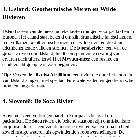
3. IJsland: Geothermische Meren en Wilde
Rivieren
IJsland is een van de meest unieke bestemmingen voor packraften in
Europa. Het eiland staat bekend om zijn dramatische landschappen,
met vulkanen, geothermische meren en wilde rivieren die door
adembenemende valleien stromen. De
Þjórsá-rivier
, een van de
grootste rivieren in IJsland, biedt een spannende ervaring voor
ervaren packrafters, terwijl het
Myvatn-meer
een rustige en
schilderachtige optie is voor beginners.
Tip:
Verken de
Jökulsá á Fjöllum
, een rivier die door het noorden
van IJsland slingert, met spectaculaire watervallen en geothermische
bronnen langs de
route
.
4. Slovenië: De Soca Rivier
Slovenië is een verborgen parel in Europa als het gaat om
packraften. De
Soca
rivier, die bekend staat om zijn onmiskenbare
turquoise kleur, is een van de mooiste rivieren van Europa en biedt
zowel rustige wateren als opwindende stroomversnellingen. De