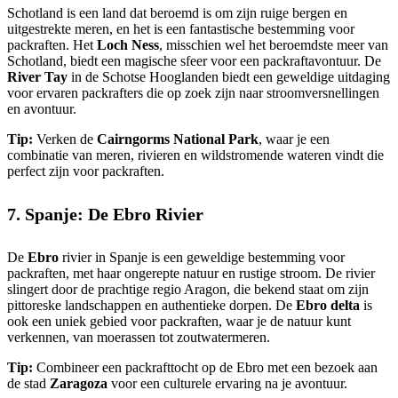
Schotland is een land dat beroemd is om zijn ruige bergen en
uitgestrekte meren, en het is een fantastische bestemming voor
packraften. Het
Loch Ness
, misschien wel het beroemdste meer van
Schotland, biedt een magische sfeer voor een packraftavontuur. De
River Tay
in de Schotse Hooglanden biedt een geweldige uitdaging
voor ervaren packrafters die op zoek zijn naar stroomversnellingen
en avontuur.
Tip:
Verken de
Cairngorms National Park
, waar je een
combinatie van meren, rivieren en wildstromende wateren vindt die
perfect zijn voor packraften.
7. Spanje: De Ebro Rivier
De
Ebro
rivier in Spanje is een geweldige bestemming voor
packraften, met haar ongerepte natuur en rustige stroom. De rivier
slingert door de prachtige regio Aragon, die bekend staat om zijn
pittoreske landschappen en authentieke dorpen. De
Ebro delta
is
ook een uniek gebied voor packraften, waar je de natuur kunt
verkennen, van moerassen tot zoutwatermeren.
Tip:
Combineer een packrafttocht op de Ebro met een bezoek aan
de stad
Zaragoza
voor een culturele ervaring na je avontuur.