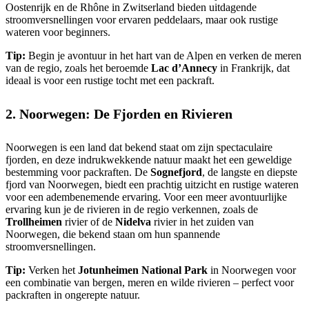
Oostenrijk en de Rhône in Zwitserland bieden uitdagende
stroomversnellingen voor ervaren peddelaars, maar ook rustige
wateren voor beginners.
Tip:
Begin je avontuur in het hart van de Alpen en verken de meren
van de regio, zoals het beroemde
Lac d’Annecy
in Frankrijk, dat
ideaal is voor een rustige tocht met een packraft.
2. Noorwegen: De Fjorden en Rivieren
Noorwegen is een land dat bekend staat om zijn spectaculaire
fjorden, en deze indrukwekkende natuur maakt het een geweldige
bestemming voor packraften. De
Sognefjord
, de langste en diepste
fjord van Noorwegen, biedt een prachtig uitzicht en rustige wateren
voor een adembenemende ervaring. Voor een meer avontuurlijke
ervaring kun je de rivieren in de regio verkennen, zoals de
Trollheimen
rivier of de
Nidelva
rivier in het zuiden van
Noorwegen, die bekend staan om hun spannende
stroomversnellingen.
Tip:
Verken het
Jotunheimen National Park
in Noorwegen voor
een combinatie van bergen, meren en wilde rivieren – perfect voor
packraften in ongerepte natuur.