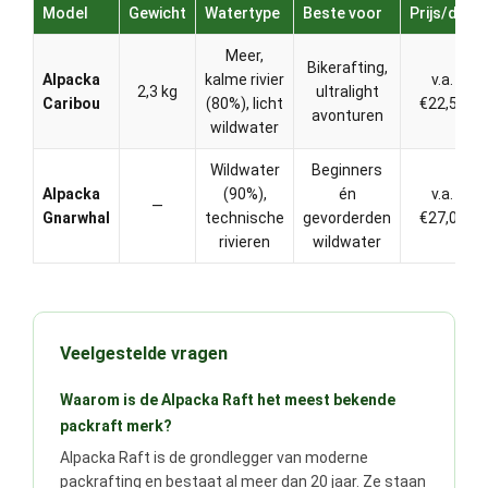
Model
Gewicht
Watertype
Beste voor
Prijs/dag
Meer,
Bikerafting,
Alpacka
kalme rivier
v.a.
2,3 kg
ultralight
Caribou
(80%), licht
€22,50
avonturen
wildwater
Wildwater
Beginners
Alpacka
(90%),
én
v.a.
—
Gnarwhal
technische
gevorderden
€27,00
rivieren
wildwater
Veelgestelde vragen
Waarom is de Alpacka Raft het meest bekende
packraft merk?
Alpacka Raft is de grondlegger van moderne
packrafting en bestaat al meer dan 20 jaar. Ze staan