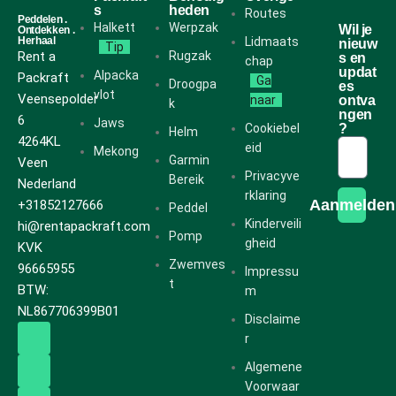
s
heden
Routes
Peddelen .
Halkett
Werpzak
Wil je
Ontdekken .
Herhaal
Lidmaats
nieuw
Tip
Rent a
Rugzak
s en
chap
updat
Alpacka
Packraft
Ga
Droogpa
es
vlot
Veensepolder
naar
ontva
k
ngen
6
Jaws
Cookiebel
?
Helm
4264KL
eid
Mekong
Garmin
Veen
Privacyve
Bereik
Nederland
rklaring
Aanmelden
+31852127666
Peddel
Kinderveili
hi@rentapackraft.com
Pomp
gheid
KVK
Zwemves
96665955
Impressu
t
BTW:
m
NL867706399B01
Disclaime
r
Algemene
Voorwaar