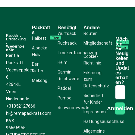
Packraft
Benötigt
Andere
s
Wurfsack
Routen
Paddeln .
Tipp
Halkett
Möch
Entdeckung
Gehen
.
Rucksack
Mitgliedschaft
ten
Wiederhole
Alpacka
Sie zu
Sie
n Sie
Trockentauchanzug
Neuig
Floß
Rent a
Cookie-
keiten
Packraft
Helm
Richtlinie
und
Der
Updat
Veensepolder
Kiefer
Garmin
Erklärung
es
6
erhalt
Reichweite
zum
Mekong
en?
4264KL
Datenschutz
Paddel
Veen
Sicherheit
Pumpe
Niederlande
für Kinder
+31852127666
Schwimmweste
Anmelden
Impressum
hi@rentapackraft.com
KVK
Haftungsausschluss
96665955
Allgemeine
MEHRWERTSTEUER: