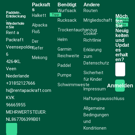
Packraft
Benötigt
Andere
s
Wurfsack
Routen
Paddeln .
Tipp
Halkett
Möch
Entdeckung
Gehen
.
Rucksack
Mitgliedschaft
ten
Wiederhole
Alpacka
Sie zu
Sie
n Sie
Trockentauchanzug
Neuig
Floß
Rent a
Cookie-
keiten
Packraft
Helm
Richtlinie
und
Der
Updat
Veensepolder
Kiefer
Garmin
Erklärung
es
6
erhalt
Reichweite
zum
Mekong
en?
4264KL
Datenschutz
Paddel
Veen
Sicherheit
Pumpe
Niederlande
für Kinder
+31852127666
Schwimmweste
Anmelden
Impressum
hi@rentapackraft.com
KVK
Haftungsausschluss
96665955
Allgemeine
MEHRWERTSTEUER:
Bedingungen
NL867706399B01
und
Konditionen