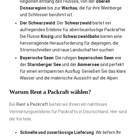
Regionen entlang des Flusses, von der
oberen
Donauregion
bis zur
Wachau
, die für ihre Weinberge
und Schlösser berühmt ist.
Der Schwarzwald
: Der
Schwarzwald
bietet ein
aufregendes Erlebnis für abenteuerlustige Packrafter.
Die Flüsse
Kinzig
und
Schwarzwaldbahn
bieten eine
hervorragende Herausforderung für diejenigen, die
Stromschnellen und raue Landschaften suchen.
Bayerische Seen
: Die ruhigen
bayerischen Seen
wie
der
Starnberger See
und der
Ammersee
sind perfekt
für einen entspannten Ausflug. Genießen Sie das klare
Wasser und die malerische Aussicht auf die Alpen.
Warum Rent a Packraft wählen?
Bei
Rent a Packraft
bieten wir Ihnen ein nahtloses
Vermietungserlebnis für Packrafts in Deutschland. Hier sind
die Vorteile:
Schnelle und zuverlässige Lieferung
: Wir liefern Ihr