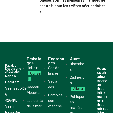
Quelles sont les meilleures marques de
packraft pour les rivières néerlandaises
?
Emballa
Engrena
Autre
ges
ges
Itinéraire
Pagaie .
Halkett
Sac de
Vous
Découverte
s
. Répétition
souh
Consei
lancer
Rent a
aitez
L'adhésio
l
recev
Sac à
Packraft
n
oir
Radeau
dos
Veensepolder
Aller à
des
Alpacka
infor
6
Combinai
Politique
matio
4264KL
Les dents
son
ns et
en
des
Veen
de la mer
étanche
matière
mises
Pays-Bas
à jour