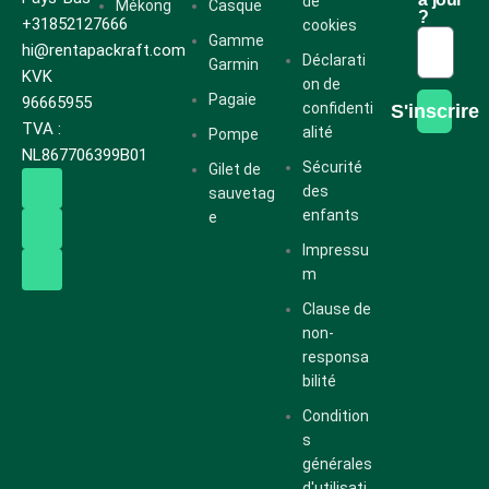
de
Mékong
Casque
?
+31852127666
cookies
Gamme
hi@rentapackraft.com
Déclarati
Garmin
KVK
on de
Pagaie
96665955
confidenti
S'inscrire
TVA :
alité
Pompe
NL867706399B01
Sécurité
Gilet de
des
sauvetag
enfants
e
Impressu
m
Clause de
non-
responsa
bilité
Condition
s
générales
d'utilisati