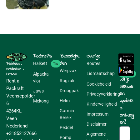
Packrafts
Benodighe
Overige
den
Halkett
Routes
Peddelen .
Tip
Ontdekken .
Werpzak
Lidmaatschap
Alpacka
Ga naar
Herhaal
Wil je
Rugzak
Rent a
vlot
Cookiebeleid
nieuws
Packraft
Droogpak
Jaws
en
Privacyverklaring
Veensepolder
update
Helm
Mekong
6
Kinderveiligheid
s
Garmin
4264KL
Impressum
ontvang
Bereik
Veen
en?
Disclaimer
Nederland
Peddel
+31852127666
Algemene
Pomp