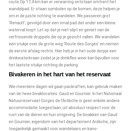
route.Op 17,4 km kan er verwarring ontstaan omtrent het
wandelpad. Er staan symbolen op de bomen, deze helpen je
om in de juiste richting te wandelen. We passeren grot
‘Renault’, gevolgd door een smal pad dat onder een kleine
waterval loopt. Let op dat je niet slipt en geniet van de
verfrissende druppels die op je gezicht vallen. We wandelen
een stukje over de grote weg ‘Route des Gorges’ en nemen
de eerste afslag rechts. Hier heb je in het oude dorpje een
drinkwaterkraan zodat je je drinkfles weer kan bijvullen voor
het laatste stukje richting de parking.
Bivakeren in het hart van het reservaat
Wie meerdere dagen wil gaan packraften, kan gebruik maken
van de twee bivaklocaties: Gaud en Gournier. In het Nationaal
Natuurreservaat Gorges de l’Ardèche is geen enkele andere
accommodatie toegestaan, uit absoluut respect voor de
rust van de dieren en hun omgeving. De bivakken van Gaud
en Gournier, eigendom van het departement Ardèche, zijn
toegankelijk gemaakt voor wandelaars en kano-