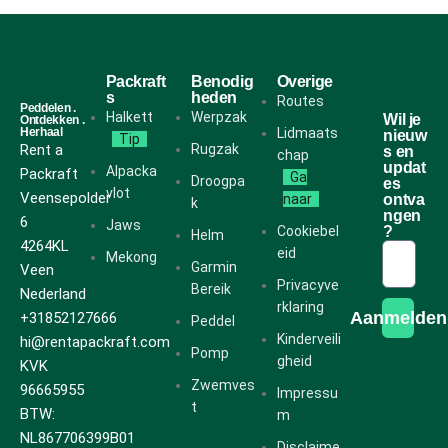
Packraft
Benodig
Overige
s
heden
Routes
Peddelen .
Halkett
Werpzak
Wil je
Ontdekken .
Herhaal
Lidmaats
nieuw
Tip
Rent a
Rugzak
s en
chap
updat
Alpacka
Packraft
Ga
Droogpa
es
vlot
Veensepolder
naar
ontva
k
ngen
6
Jaws
Cookiebel
?
Helm
4264KL
eid
Mekong
Garmin
Veen
Privacyve
Bereik
Nederland
rklaring
Aanmelden
+31852127666
Peddel
Kinderveili
hi@rentapackraft.com
Pomp
gheid
KVK
Zwemves
96665955
Impressu
t
BTW:
m
NL867706399B01
Disclaime