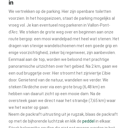
in
We vertrekken op de parking. Hier zijn openbare toiletten
voorzien. In het hoogseizoen, staat de parking mogelijks al
vroeg vol. Je kan eventueel nog parkeren in Vallon-Pont-
d’Arc. We steken de grote weg over en beginnen aan onze
route bergop: een mooi wandelpad met heel wat stenen. Het
dragen van stevige wandelschoenen met een goede grip en
enige voorzichtigheid, zeker bij regenweer, zijn aanbevolen.
Eenmaal aan de top, worden we beloond met prachtige
panoramische uitzichten over het gebied. Na 2 km, gaan we
een oud bruggetje over. Hier stroomt het zijriviertje L’ibie
door. Genietend van de natuur, wandelen we verder. We
steken l’Ardèche over via een grote brug (6,48 km) en
hebben van daaruit zicht op een mooie dam. Na de
oversteek gaan we direct naar het strandje (7,65 km) waar
we het water op gaan.
Neem de packraft uitrusting uit je rugzak, blaas de packraft
op met de bijhorende luchtzak en klik de
peddel
in elkaar.
Steek belangrijke spullen die niet nat mogen worden in het