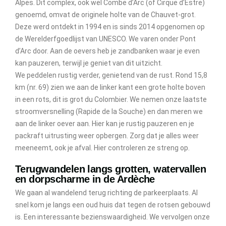
Alpes. Dit complex, ook wel Combe d’Arc (of Cirque d’Estre)
genoemd, omvat de originele holte van de Chauvet-grot.
Deze werd ontdekt in 1994 en is sinds 2014 opgenomen op
de Werelderfgoedlijst van UNESCO. We varen onder Pont
d’Arc door. Aan de oevers heb je zandbanken waar je even
kan pauzeren, terwijl je geniet van dit uitzicht.
We peddelen rustig verder, genietend van de rust. Rond 15,8
km (nr. 69) zien we aan de linker kant een grote holte boven
in een rots, dit is grot du Colombier. We nemen onze laatste
stroomversnelling (Rapide de la Souche) en dan meren we
aan de linker oever aan. Hier kan je rustig pauzeren en je
packraft uitrusting weer opbergen. Zorg dat je alles weer
meeneemt, ook je afval. Hier controleren ze streng op.
Terugwandelen langs grotten, watervallen
en dorpscharme in de Ardèche
We gaan al wandelend terug richting de parkeerplaats. Al
snel kom je langs een oud huis dat tegen de rotsen gebouwd
is. Een interessante bezienswaardigheid. We vervolgen onze