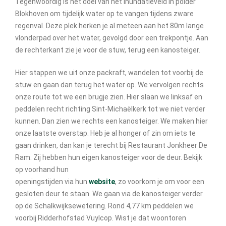
Tegenwoordig is het doel van het inundatieveld in polder
Blokhoven om tijdelijk water op te vangen tijdens zware
regenval. Deze plek herken je al meteen aan het 80m lange
vlonderpad over het water, gevolgd door een trekpontje. Aan
de rechterkant zie je voor de stuw, terug een kanosteiger.
Hier stappen we uit onze packraft, wandelen tot voorbij de
stuw en gaan dan terug het water op. We vervolgen rechts
onze route tot we een brugje zien. Hier slaan we linksaf en
peddelen recht richting Sint-Michaëlkerk tot we niet verder
kunnen. Dan zien we rechts een kanosteiger. We maken hier
onze laatste overstap. Heb je al honger of zin om iets te
gaan drinken, dan kan je terecht bij Restaurant Jonkheer De
Ram. Zij hebben hun eigen kanosteiger voor de deur. Bekijk
op voorhand hun
openingstijden via hun
website
, zo voorkom je om voor een
gesloten deur te staan. We gaan via de kanosteiger verder
op de Schalkwijksewetering. Rond 4,77 km peddelen we
voorbij Ridderhofstad Vuylcop. Wist je dat woontoren