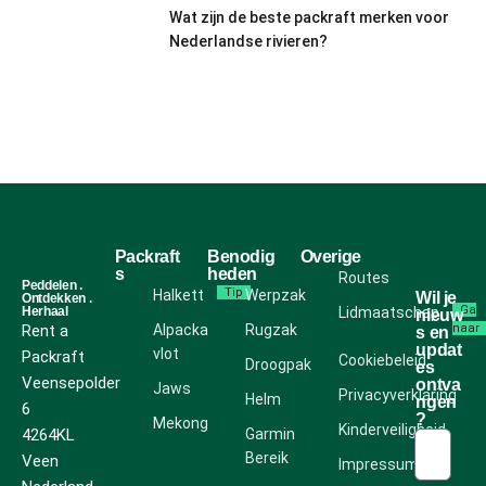
Wat zijn de beste packraft merken voor
Nederlandse rivieren?
Packraft
Benodig
Overige
s
heden
Routes
Peddelen .
Tip
Halkett
Werpzak
Wil je
Ontdekken .
Ga
Herhaal
Lidmaatschap
nieuw
Rent a
Alpacka
Rugzak
naar
s en
updat
vlot
Packraft
Cookiebeleid
Droogpak
es
Veensepolder
ontva
Jaws
Privacyverklaring
Helm
ngen
6
?
Mekong
Kinderveiligheid
4264KL
Garmin
Bereik
Veen
Impressum