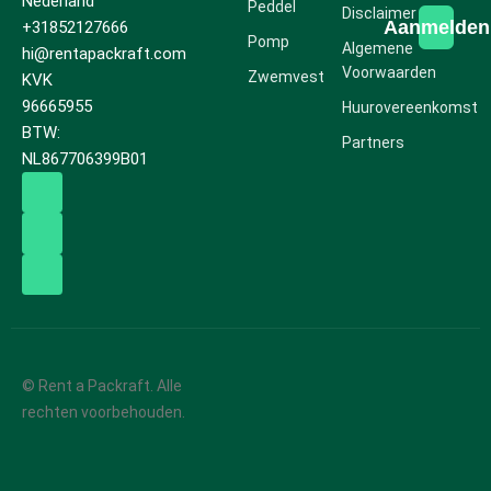
Nederland
Peddel
Disclaimer
Aanmelden
+31852127666
Pomp
Algemene
hi@rentapackraft.com
Voorwaarden
Zwemvest
KVK
96665955
Huurovereenkomst
BTW:
Partners
NL867706399B01
© Rent a Packraft. Alle
rechten voorbehouden.