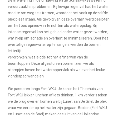
De afwatering in de omgeving en de Schalkwijksewetering
veroorzaakten problemen. Bij hevige regenval had het water
moeite om weg te stromen, waardoor het vaak op dezelfde
plek bleef staan. Als gevolg van deze overlast werd besloten
om het bos opnieuw in te richten als wateropslag. Bij
intense regenval kon het gebied onder water gezet worden,
wat hielp om schade en overlast te minimaliseren. Door het
overtollige regenwater op te vangen, werden de bomen
letterlijk
verdronken, wat leidde tot het afsterven van de
boomtoppen. Deze afgestorven bomen zien we als
stompjes boven het wateroppervlak als we over het leuke
vlonderpad wandelen.
We passeren langs Fort WKU. Je kan in het Theehuis van
Fort WKU lekker lunchen of iets drinken. 1 km verder steken
we de brug over en komen we bij Lunet aan De Snel, de plek
waar we eerder op het water zijn gegaan. Beiden (Fort WKU
en Lunet aan de Snel) maken deel uit van de Hollandse