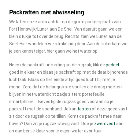
Packraften met afwisseling
We laten onze auto achter op de grote parkeerplaats van
Fort Honswijk/Lunet aan De Snel. Van daaruit gaan we een
klein stukje tot over de brug. Rechts zien we Lunet aan de
Snel. Hier wandelen we straks nog door. Aan de linkerkant zie
je een kanosteiger, hier gaan we het water op.
Neem de packraft uitrusting uit de rugzak, klik de
peddel
goed in elkaar en blaas je packraft op met de daar bijhorende
luchtzak. Blaas op het einde altijd goed lucht bij met je
mond. Zorg dat de belangrijkste spullen die droog moeten
blijven in het waterdicht zakje zitten: portefeuille,
smartphone,… Bevestig de rugzak goed vooraan op je
packraft met de spanband. Je kan
testen
of deze goed vast
zit door de rugzak op te tillen. Komt de packraft mee naar
boven? Dan zit je rugzak stevig vast. Doe je
zwemvest
aan
en dan ben je klaar voor je eigen water avontuur.