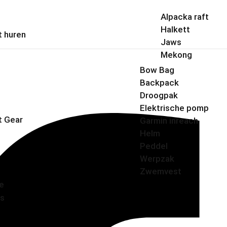
Alpacka raft
Halkett
t huren
Jaws
Mekong
Bow Bag
Backpack
Droogpak
Elektrische pomp
t Gear
Garmin inreach
Helm
Peddel
Werpzak
Zwemvest
ie
s