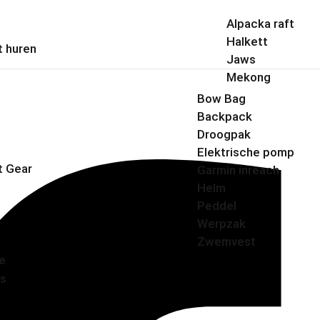
Alpacka raft
Halkett
t huren
Jaws
Mekong
Bow Bag
Backpack
Droogpak
Elektrische pomp
t Gear
Garmin inreach
Helm
Peddel
Werpzak
Zwemvest
ie
s