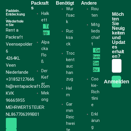
Packraft
Benötigt
Andere
s
Wur
Rou
Paddeln .
Halk
Möch
Entdeckung
fsac
ten
.
ten
ett
Wiederhole
k
Sie
Mitg
n Sie
Ti
Neuig
Rent a
Ruc
lieds
pp
keiten
Packraft
ksa
chaf
und
Alpa
Updat
Veensepolder
ck
t
es
cka
Ge
6
erhalt
Troc
Flo
en?
hen
4264KL
kent
ß
Sie
Veen
auc
zu
Der
Niederlande
han
Kief
+31852127666
zug
Coo
Anmelden
er
kie-
hi@rentapackraft.com
Hel
Rich
KVK
Mek
m
tlini
ong
96665955
Gar
e
MEHRWERTSTEUER:
min
NL867706399B01
Erkl
Reic
ärun
hwei
g
te