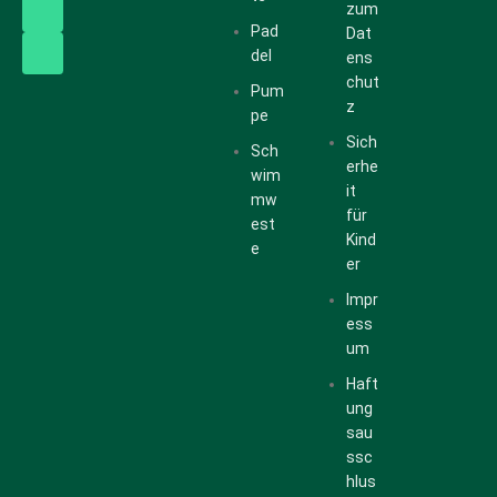
zum
Pad
Dat
del
ens
chut
Pum
z
pe
Sich
Sch
erhe
wim
it
mw
für
est
Kind
e
er
Impr
ess
um
Haft
ung
sau
ssc
hlus