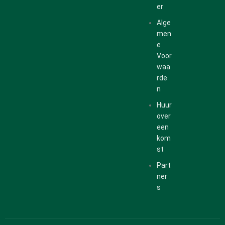
er
Alge
men
e
Voor
waa
rde
n
Huur
over
een
kom
st
Part
ner
s