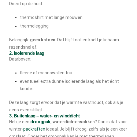
Direct op de huid:
thermoshirt met lange mouwen
thermolegging
Belangrijk:
geen katoen
. Dat blijft nat en koelt je lichaam
razendsnel af.
2. Isolerende laag
Daarboven:
fleece of merinowollen trui
eventueel extra dunne isolerende laag als het écht
koud is
Deze laag zorgt ervoor dat je warmte vasthoudt, ook als je
eens even stilligt.
3. Buitenlaag – water- en winddicht
Heb je een
droogpak
, waterdichtensokken
? Dan is dat voor
winter-
packraften
ideaal. Je blijft droog, zelfs als je een keer
omslaat. Onder het droogpak kan je met thermolagen