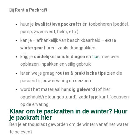
Bij
Rent a Packraft
:
huur je
kwalitatieve packrafts
én toebehoren (peddel,
pomp, zwemvest, helm, etc.)
kan je – afhankelijk van beschikbaarheid –
extra
wintergear
huren, zoals droogpakken.
krijg je
duidelijke handleidingen
en
tips
mee over
opblazen, inpakken en veilig gebruik
laten we je graag
routes & praktische tips
zien die
passen bij jouw ervaring en seizoen
wordt het materiaal
handig geleverd
(of hier
opgehaald/retour gestuurd), zodat jij je kunt focussen
op de ervaring
Klaar om te packraften in de winter? Huur
je packraft hier
Ben je enthousiast geworden om de winter vanaf het water
te beleven?