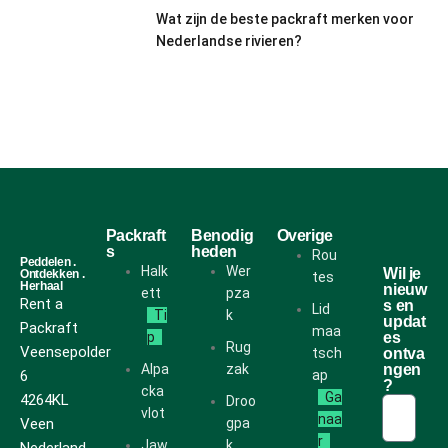
Wat zijn de beste packraft merken voor
Nederlandse rivieren?
Packraft
Benodig
Overige
s
heden
Rou
Peddelen .
Halk
Wer
Wil je
Ontdekken .
tes
Herhaal
nieuw
ett
pza
Rent a
s en
Lid
Ti
k
updat
Packraft
maa
p
es
Rug
Veensepolder
tsch
ontva
Alpa
zak
ngen
6
ap
?
cka
Ga
4264KL
Droo
vlot
naa
Veen
gpa
r
Jaw
k
Nederland