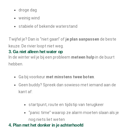
droge dag
weinig wind
stabiele of bekende waterstand
Twijfel je? Dan is “niet gaan” of
je plan aanpassen
de beste
keuze. De rivier loopt niet weg.
3. Ga niet alleen het water op
In de winter wil je bij een probleem
meteen hulp
in de buurt
hebben.
Ga bij voorkeur
met minstens twee boten
.
Geen buddy? Spreek dan sowieso met iemand aan de
kant af:
startpunt, route en tijdstip van terugkeer
“panic time” waarop ze alarm moeten slaan als je
nog niets liet weten
4. Plan met het donker in je achterhoofd