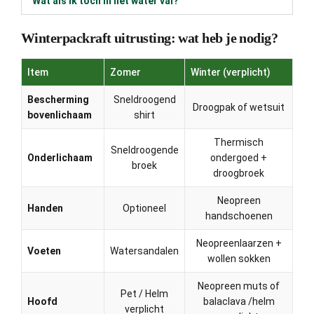
Wat als ik toch in het water val?
Winterpackraft uitrusting: wat heb je nodig?
Item
Zomer
Winter (verplicht)
Bescherming
Sneldroogend
Droogpak of wetsuit
bovenlichaam
shirt
Thermisch
Sneldroogende
Onderlichaam
ondergoed +
broek
droogbroek
Neopreen
Handen
Optioneel
handschoenen
Neopreenlaarzen +
Voeten
Watersandalen
wollen sokken
Neopreen muts of
Pet / Helm
Hoofd
balaclava /helm
verplicht