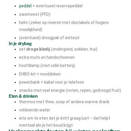
peddel
+ eventueel reservepeddel
zwemvest (PFD)
helm (zeker op rivieren met obstakels of hogere
moeilijkheid)
(eventueel) droogpak of wetsuit
In je drybag
set
droge kledij
(ondergoed, sokken, trui)
extra muts en handschoenen
hoofdlamp (met volle batterij)
EHBO-kit + nooddeken
powerbank + kabel voor je telefoon
snacks met veel energie (noten, repen, gedroogd fruit)
Eten & drinken
thermos met thee, soep of andere warme drank
voldoende water
iets om te eten dat je écht graag lust – dat helpt
mentaal als je het koud krijgt