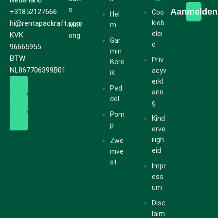
s
Aanmelden
+31852127666
Coo
Hel
hi@rentapackraft.com
kieb
Mek
m
elei
KVK
ong
Gar
d
96665955
min
BTW:
Priv
Bere
NL867706399B01
acyv
ik
erkl
Ped
arin
del
g
Pom
Kind
p
erve
iligh
Zwe
eid
mve
st
Impr
ess
um
Disc
laim