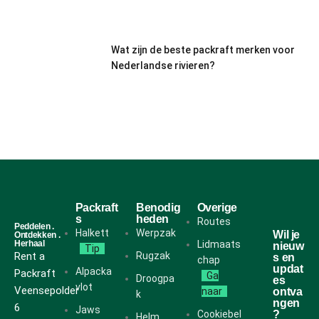
Wat zijn de beste packraft merken voor
Nederlandse rivieren?
Packraft
Benodig
Overige
s
heden
Routes
Peddelen .
Halkett
Werpzak
Wil je
Ontdekken .
Herhaal
Lidmaats
nieuw
Tip
Rent a
Rugzak
s en
chap
updat
Alpacka
Packraft
Ga
Droogpa
es
vlot
Veensepolder
naar
ontva
k
ngen
6
Jaws
Cookiebel
?
Helm