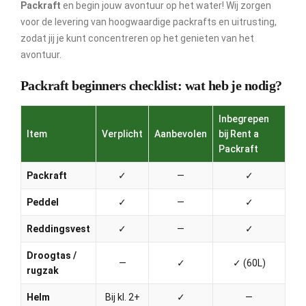
Packraft
en begin jouw avontuur op het water! Wij zorgen
voor de levering van hoogwaardige packrafts en uitrusting,
zodat jij je kunt concentreren op het genieten van het
avontuur.
Packraft beginners checklist: wat heb je nodig?
Inbegrepen
Item
Verplicht
Aanbevolen
bij Rent a
Packraft
Packraft
✓
—
✓
Peddel
✓
—
✓
Reddingsvest
✓
—
✓
Droogtas /
—
✓
✓ (60L)
rugzak
Helm
Bij kl. 2+
✓
—