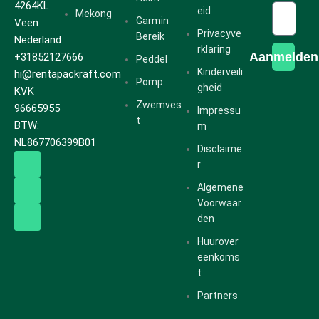
4264KL
eid
Mekong
Garmin
Veen
Privacyve
Bereik
Nederland
rklaring
Aanmelden
+31852127666
Peddel
Kinderveili
hi@rentapackraft.com
Pomp
gheid
KVK
Zwemves
96665955
Impressu
t
BTW:
m
NL867706399B01
Disclaime
r
Algemene
Voorwaar
den
Huurover
eenkoms
t
Partners